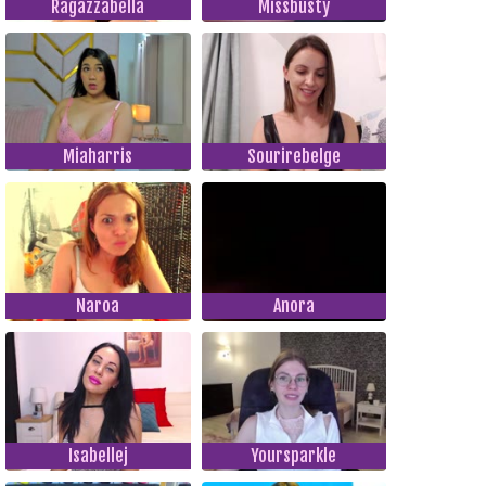
Ragazzabella
Missbusty
Miaharris
Sourirebelge
Naroa
Anora
Isabellej
Yoursparkle