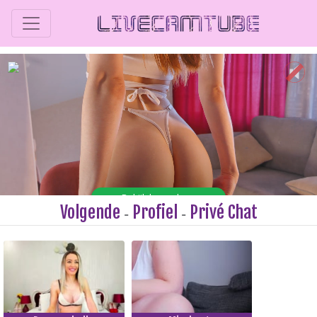
Volgende
Profiel
Privé Chat
-
-