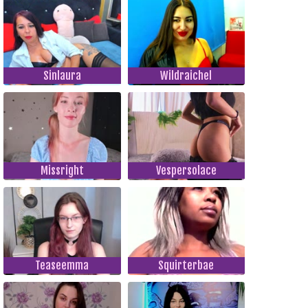
Sinlaura
Wildraichel
Missright
Vespersolace
Teaseemma
Squirterbae