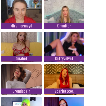
Miramermayd
Kiranitor
Dinahot
Bettyvelvet
Brendacain
Scarlettcox