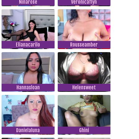
Ninarose
Veronicaflyn
Elianacarilo
Rousseamber
Hannasloan
Helensweet
Danielaluna
Ghini